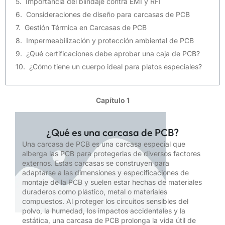
Importancia del blindaje contra EMI y RFI
Consideraciones de diseño para carcasas de PCB
Gestión Térmica en Carcasas de PCB
Impermeabilización y protección ambiental de PCB
¿Qué certificaciones debe aprobar una caja de PCB?
¿Cómo tiene un cuerpo ideal para platos especiales?
Capítulo 1
¿Qué es una carcasa de PCB?
Una carcasa de PCB es una carcasa especial que
alberga las PCB para protegerlas de diversos factores
externos. Estas carcasas se construyen para
adaptarse a las dimensiones y especificaciones de
montaje de la PCB y suelen estar hechas de materiales
duraderos como plástico, metal o materiales
compuestos. Al proteger los circuitos sensibles del
polvo, la humedad, los impactos accidentales y la
estática, una carcasa de PCB prolonga la vida útil de