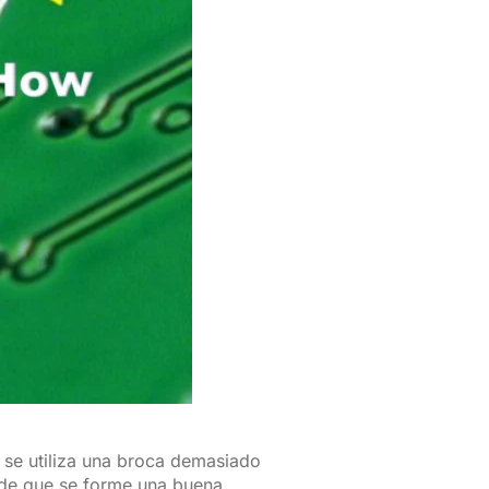
 se utiliza una broca demasiado
s de que se forme una buena