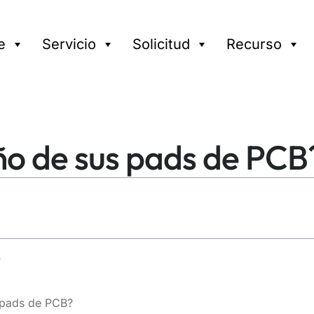
e
Servicio
Solicitud
Recurso
eño de sus pads de PCB
?
 pads de PCB?