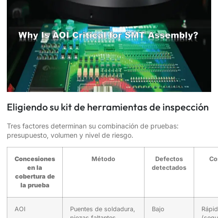
Eligiendo su kit de herramientas de inspección
Tres factores determinan su combinación de pruebas:
presupuesto, volumen y nivel de riesgo.
Concesiones
Método
Defectos
Co
en la
detectados
cobertura de
la prueba
AOI
Puentes de soldadura,
Bajo
Rápi
piezas faltantes
(seg