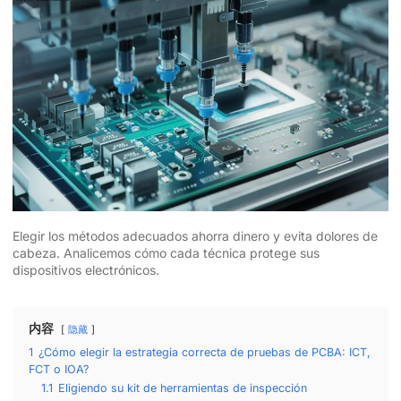
Elegir los métodos adecuados ahorra dinero y evita dolores de
cabeza. Analicemos cómo cada técnica protege sus
dispositivos electrónicos.
内容
隐藏
1
¿Cómo elegir la estrategia correcta de pruebas de PCBA: ICT,
FCT o IOA?
1.1
Eligiendo su kit de herramientas de inspección