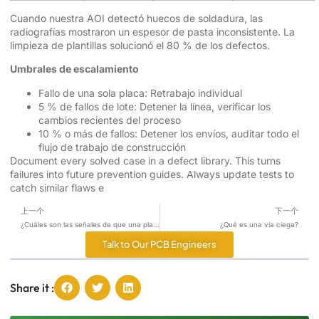
Cuando nuestra AOI detectó huecos de soldadura, las
radiografías mostraron un espesor de pasta inconsistente. La
limpieza de plantillas solucionó el 80 % de los defectos.
Umbrales de escalamiento
Fallo de una sola placa: Retrabajo individual
5 % de fallos de lote: Detener la línea, verificar los
cambios recientes del proceso
10 % o más de fallos: Detener los envíos, auditar todo el
flujo de trabajo de construcción
Document every solved case in a defect library. This turns
failures into future prevention guides. Always update tests to
catch similar flaws e
上一个
下一个
¿Cuáles son las señales de que una placa de control de aire acondicionado está fallando?
¿Qué es una vía ciega?
Talk to Our PCB Engineers
Share it :