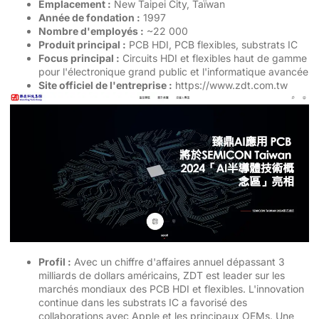
Emplacement :
New Taipei City, Taïwan
Année de fondation :
1997
Nombre d'employés :
~22 000
Produit principal :
PCB HDI, PCB flexibles, substrats IC
Focus principal :
Circuits HDI et flexibles haut de gamme
pour l'électronique grand public et l'informatique avancée
Site officiel de l'entreprise :
https://www.zdt.com.tw
Profil :
Avec un chiffre d'affaires annuel dépassant 3
milliards de dollars américains, ZDT est leader sur les
marchés mondiaux des PCB HDI et flexibles. L'innovation
continue dans les substrats IC a favorisé des
collaborations avec Apple et les principaux OEMs. Une