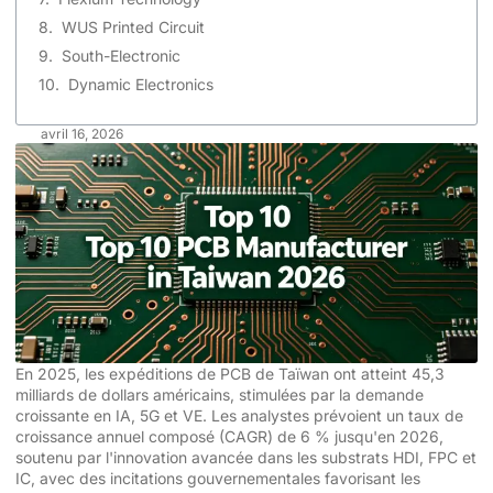
WUS Printed Circuit
South-Electronic
Dynamic Electronics
avril 16, 2026
En 2025, les expéditions de PCB de Taïwan ont atteint 45,3
milliards de dollars américains, stimulées par la demande
croissante en IA, 5G et VE. Les analystes prévoient un taux de
croissance annuel composé (CAGR) de 6 % jusqu'en 2026,
soutenu par l'innovation avancée dans les substrats HDI, FPC et
IC, avec des incitations gouvernementales favorisant les