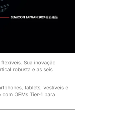
flexíveis. Sua inovação
ical robusta e as seis
tphones, tablets, vestíveis e
ão com OEMs Tier-1 para