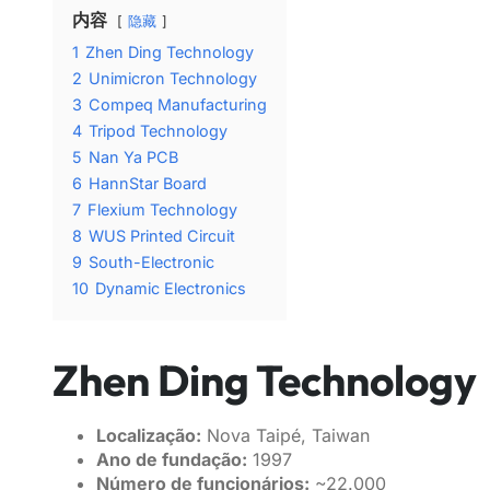
内容
隐藏
1
Zhen Ding Technology
2
Unimicron Technology
3
Compeq Manufacturing
4
Tripod Technology
5
Nan Ya PCB
6
HannStar Board
7
Flexium Technology
8
WUS Printed Circuit
9
South-Electronic
10
Dynamic Electronics
Zhen Ding Technology
Localização:
Nova Taipé, Taiwan
Ano de fundação:
1997
Número de funcionários:
~22.000