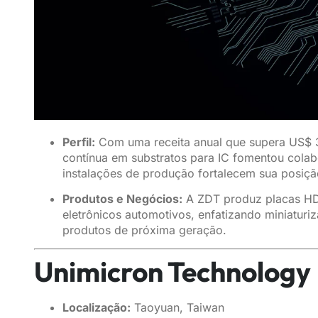
Perfil:
Com uma receita anual que supera US$ 3 
contínua em substratos para IC fomentou colab
instalações de produção fortalecem sua posiçã
Produtos e Negócios:
A ZDT produz placas HDI, 
eletrônicos automotivos, enfatizando miniaturi
produtos de próxima geração.
Unimicron Technology
Localização:
Taoyuan, Taiwan