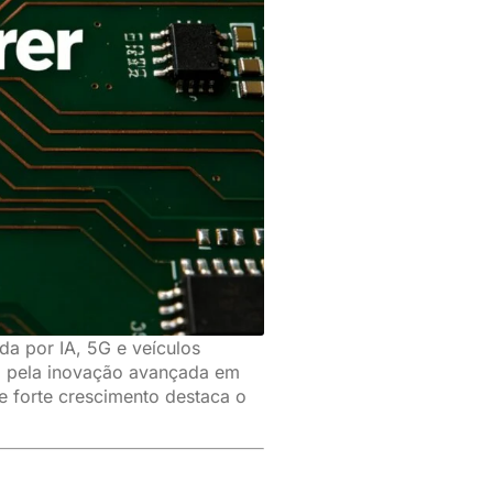
a por IA, 5G e veículos
a pela inovação avançada em
e forte crescimento destaca o