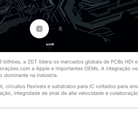
bilhões, a ZDT lidera os mercados globais de PCBs HDI e 
orações com a Apple e importantes OEMs. A integração vert
o dominante na indústria.
circuitos flexíveis e substratos para IC voltados para smar
zação, integridade de sinal de alta velocidade e colaboraç