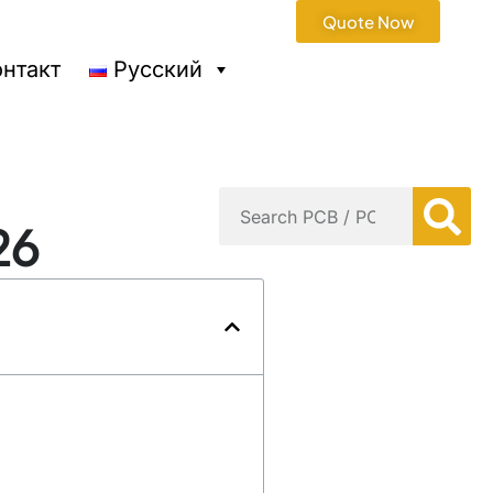
Quote Now
онтакт
Русский
26