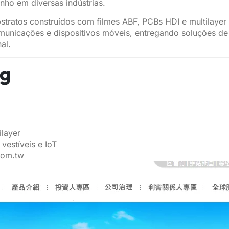
ho em diversas indústrias.
tratos construídos com filmes ABF, PCBs HDI e multilayer r
unicações e dispositivos móveis, entregando soluções de 
al.
ng
ilayer
vestíveis e IoT
com.tw