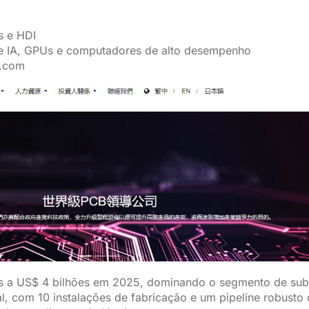
s e HDI
de IA, GPUs e computadores de alto desempenho
n.com
es a US$ 4 bilhões em 2025, dominando o segmento de sub
 com 10 instalações de fabricação e um pipeline robusto d