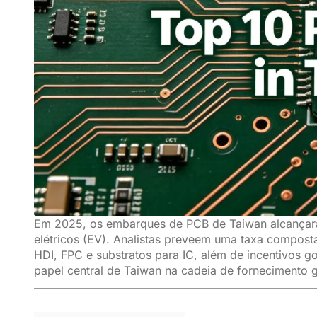
Em 2025, os embarques de PCB de Taiwan alcançara
elétricos (EV). Analistas preveem uma taxa compos
HDI, FPC e substratos para IC, além de incentivos 
papel central de Taiwan na cadeia de fornecimento g