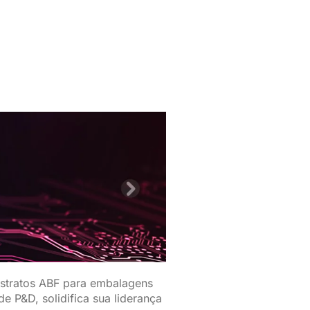
stratos ABF para embalagens
e P&D, solidifica sua liderança