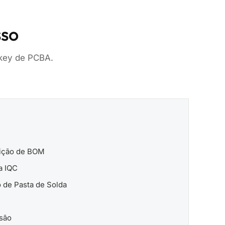
sso
nkey de PCBA.
sição de BOM
a IQC
o de Pasta de Solda
são