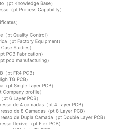
nto（pt Knowledge Base）
esso（pt Process Capability）
ificates）
t）
de（pt Quality Control）
rica（pt Factory Equipment）
 Case Studies）
pt PCB Fabrication）
pt pcb manufacturing）
PCB（pt FR4 PCB）
High TG PCB）
a（pt Single Layer PCB）
pt Company profile）
（pt 6 Layer PCB）
mpresso de 4 camadas（pt 4 Layer PCB）
Impresso de 8 Camadas（pt 8 Layer PCB）
Impresso de Dupla Camada（pt Double Layer PCB）
presso flexível（pt Flex PCB）