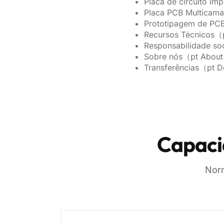
Placa de circuito i
Placa PCB Multicam
Prototipagem de PC
Recursos Técnicos（
Responsabilidade soc
Sobre nós（pt Abou
Transferências（pt 
Capaci
Nor