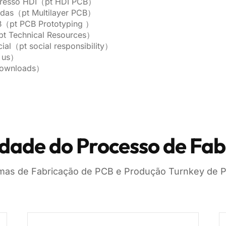
mpresso HDI（pt HDI PCB）
adas（pt Multilayer PCB）
B（pt PCB Prototyping ）
pt Technical Resources）
ial（pt social responsibility）
t us）
Downloads）
dade do Processo de Fab
mas de Fabricação de PCB e Produção Turnkey de 