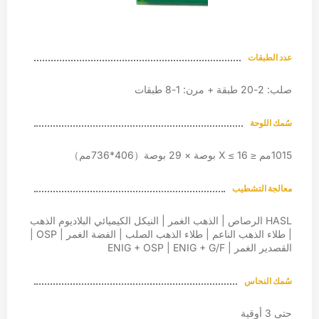
عدد الطبقات
صلب: 2-20 طبقة + مرن: 1-8 طبقات
سُمك اللوحة
1015مم ≤ X ≤ 16 بوصة × 29 بوصة（406*736مم）
معالجة التشطيب
HASL الرصاص | الذهب الغمر | النيكل الكيميائي البلاديوم الذهب
| طلاء الذهب الناعم | طلاء الذهب الصلب | الفضة الغمر | OSP |
القصدير الغمر | ENIG + OSP | ENIG + G/F
سُمك النحاس
حتى 3 أوقية