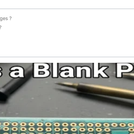
rges ?
?