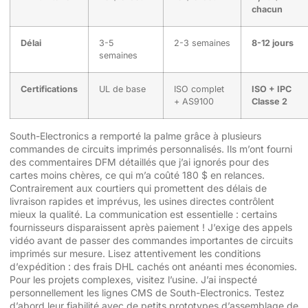
chacun
Délai
3-5
2-3 semaines
8-12 jours
semaines
Certifications
UL de base
ISO complet
ISO + IPC
+ AS9100
Classe 2
South-Electronics a remporté la palme grâce à plusieurs
commandes de circuits imprimés personnalisés. Ils m’ont fourni
des commentaires DFM détaillés que j’ai ignorés pour des
cartes moins chères, ce qui m’a coûté 180 $ en relances.
Contrairement aux courtiers qui promettent des délais de
livraison rapides et imprévus, les usines directes contrôlent
mieux la qualité. La communication est essentielle : certains
fournisseurs disparaissent après paiement ! J’exige des appels
vidéo avant de passer des commandes importantes de circuits
imprimés sur mesure. Lisez attentivement les conditions
d’expédition : des frais DHL cachés ont anéanti mes économies.
Pour les projets complexes, visitez l’usine. J’ai inspecté
personnellement les lignes CMS de South-Electronics. Testez
d’abord leur fiabilité avec de petits prototypes d’assemblage de