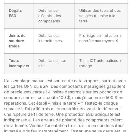
Dégâts
Défaillance
Utiliser des tapis et des
ESD
aléatoire des
sangles de mise à la
composants
terre
Joints de
Défaillances
Profilage par refusion +
soudure
intermittentes
contrôle aux rayons X
froide
Tests
Défaillances sur
Tests ICT automatisés +
incomplets
site
rodage
L’assemblage manuel est source de catastrophes, surtout avec
les cartes QFN ou BGA. Des composants mal alignés gaspillent
de précieuses cartes ! J’insiste désormais sur les pochoirs de
soudure : certes, cela coûte 100 $, mais j’économise 500 $ en
réparations. Cet établi « mis à la terre » ? Testez-le chaque
semaine ! J’ai grillé trois microcontrôleurs avant de découvrir
une rupture de fil de terre. Une protection ESD adéquate est
indispensable. Les erreurs de polarité des composants créent
de la fumée. Vérifiez l’orientation trois fois : mon condensateur
inversé a pris feu instantanément. Tester une seule carte est un