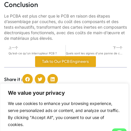
Conclusion
Le PCBA est plus cher que le PCB en raison des étapes
d’assemblage par couches, du coût des composants et des
tests exhaustifs, transformant des cartes inertes en composants
électroniques fonctionnels, avec des coûts de main-d’œuvre et
de matériaux plus élevés.
上一个
下一个
Qu’est-ce qu’un interrupteur PCB ?
Quels sont les signes d’une panne de carte de commande de climatisation ?
Talk to Our PCB Engineers
Share it :
We value your privacy
Tang, Ying
We use cookies to enhance your browsing experience,
Je suis Tang, passionné par le partage des
serve personalized ads or content, and analyze our traffic.
dernières tendances et des insights dans l'industrie
des PCB, en vous offrant des connaissances
By clicking "Accept All", you consent to our use of
expertes et des conseils pratiques.
cookies.