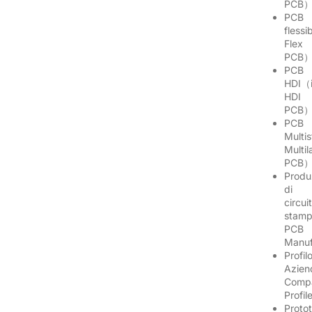
PCB
PCB
flessi
Flex
PCB
PCB
HDI（i
HDI
PCB
PCB
Multis
Multil
PCB
Produ
di
circuit
stamp
PCB
Manuf
Profil
Azien
Comp
Profi
Proto