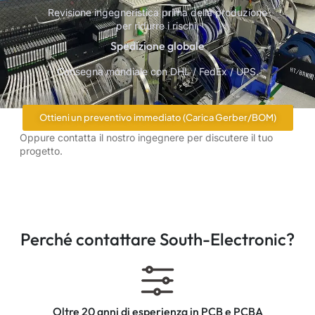
Revisione ingegneristica prima della produzione
per ridurre i rischi.
Spedizione globale
Consegna mondiale con DHL / FedEx / UPS.
Ottieni un preventivo immediato (Carica Gerber/BOM)
Oppure contatta il nostro ingegnere per discutere il tuo
progetto.
Perché contattare South-Electronic?
Oltre 20 anni di esperienza in PCB e PCBA