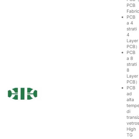
PCB
Fabri
PCB
a 4
strati
4
Layer
PCB
PCB
a 8
strati
8
Layer
PCB
PCB
ad
alta
tempe
di
transi
vetro
High
TG