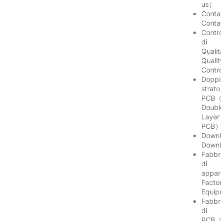
us）
Conta
Cont
Contro
di
Quali
Qualit
Contr
Doppi
strato
PCB（
Doubl
Layer
PCB
Downl
Down
Fabbr
di
appar
Facto
Equi
Fabbr
di
PCB（