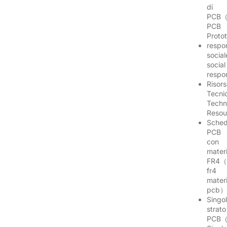
di
PCB（
PCB
Proto
respon
socia
social
respo
Risor
Tecni
Techn
Reso
Sche
PCB
con
mater
FR4（
fr4
materi
pcb
Singo
strato
PCB（