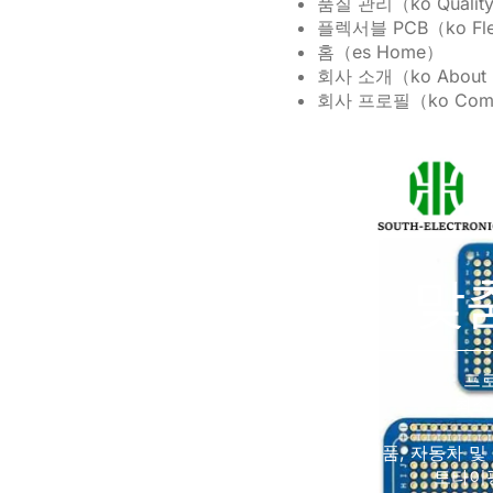
품질 관리（ko Quality
플렉서블 PCB（ko Fl
홈（es Home）
회사 소개（ko About 
회사 프로필（ko Compa
맞춤
프로
최소 
소비자 전자 제품, 자동차 및
토타이핑