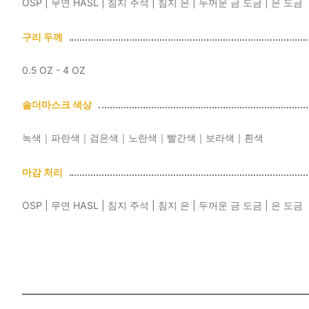
OSP | 무연 HASL | 침지 주석 | 침지 은 | 두꺼운 금 도금 | 은 도금
구리 두께
0.5 OZ - 4 OZ
솔더마스크 색상
녹색｜파란색｜검은색｜노란색｜빨간색｜보라색｜흰색
마감 처리
OSP | 무연 HASL | 침지 주석 | 침지 은 | 두꺼운 금 도금 | 은 도금