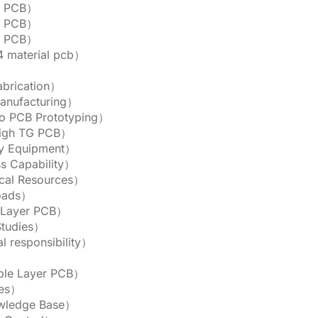
r PCB）
r PCB）
r PCB）
 material pcb）
brication）
nufacturing）
CB Prototyping）
gh TG PCB）
 Equipment）
 Capability）
al Resources）
ads）
 Layer PCB）
tudies）
responsibility）
）
e Layer PCB）
tes）
ledge Base）