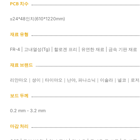
PCB 치수
≤24*48인치(610*1220mm)
재료 유형
FR-4 | 고내열성(Tg) | 할로겐 프리 | 유연한 재료 | 금속 기판 재료
재료 브랜드
리안마오｜셩이｜타이야오｜난야, 파나소닉｜이솔라｜넬코｜로
보드 두께
0.2 mm - 3.2 mm
마감 처리