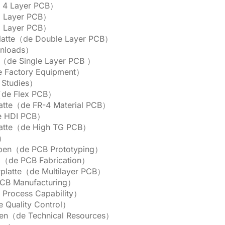
e 4 Layer PCB）
6 Layer PCB）
8 Layer PCB）
platte（de Double Layer PCB）
nloads）
te（de Single Layer PCB ）
e Factory Equipment）
 Studies）
e（de Flex PCB）
platte（de FR-4 Material PCB）
de HDI PCB）
platte（de High TG PCB）
t）
typen（de PCB Prototyping）
ung（de PCB Fabrication）
erplatte（de Multilayer PCB）
CB Manufacturing）
 Process Capability）
e Quality Control）
cen（de Technical Resources）