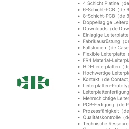
4 Schicht Platine（d
6-Schicht-PCB（de 
8-Schicht-PCB（de 
Doppellagige Leiter
Downloads（de Dow
Einlagige Leiterplat
Fabrikausrüstung（d
Fallstudien（de Case
Flexible Leiterplatt
FR4 Material-Leiter
HDI-Leiterplatten（
Hochwertige Leiter
Kontakt（de Contac
Leiterplatten-Proto
Leiterplattenfertig
Mehrschichtige Leit
PCB-Fertigung（de P
Prozessfähigkeit（de
Qualitätskontrolle（d
Technische Ressour