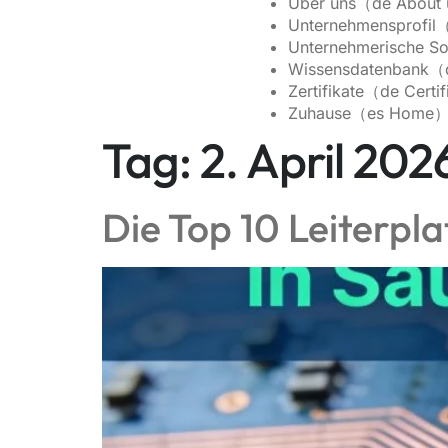
Über uns（de About
Unternehmensprofil
Unternehmerische So
Wissensdatenbank（
Zertifikate（de Certi
Zuhause（es Home
Tag:
2. April 202
Die Top 10 Leiterpl