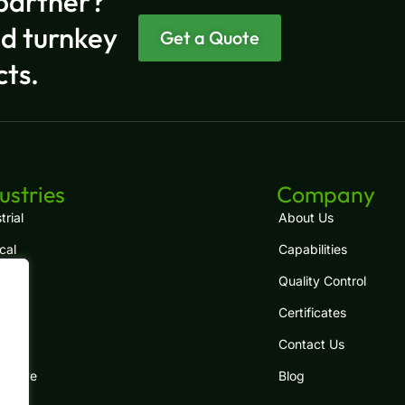
partner?
nd turnkey
Get a Quote
cts.
EN
ES
ustries
Company
FR
trial
About Us
cal
Capabilities
RU
Quality Control
PT
Certificates
JA
.
com
Contact Us
IT
motive
Blog