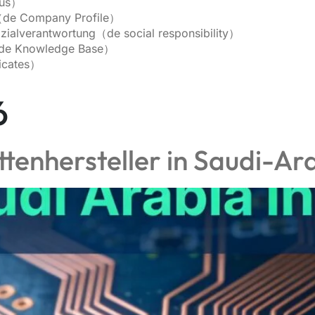
 us）
（de Company Profile）
zialverantwortung（de social responsibility）
de Knowledge Base）
ficates）
）
6
attenhersteller in Saudi-A