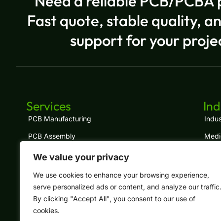
Need a reliable PCB/PCBA 
Fast quote, stable quality, a
support for your proje
Services
Ind
PCB Manufacturing
Indus
PCB Assembly
Medi
Turnkey PCBA
IoT
We value your privacy
Component Sourcing
LED
We use cookies to enhance your browsing experience,
serve personalized ads or content, and analyze our traffic
Cable Assembly
Tele
By clicking "Accept All", you consent to our use of
Box Build
Auto
cookies.