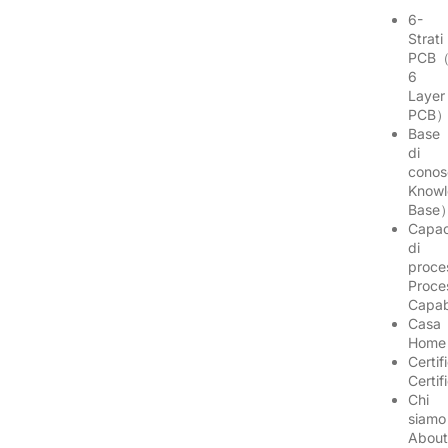
6-
Strati
PCB（
6
Layer
PCB
Base
di
conos
Know
Base
Capac
di
proce
Proce
Capab
Casa
Hom
Certif
Certi
Chi
siamo
Abou