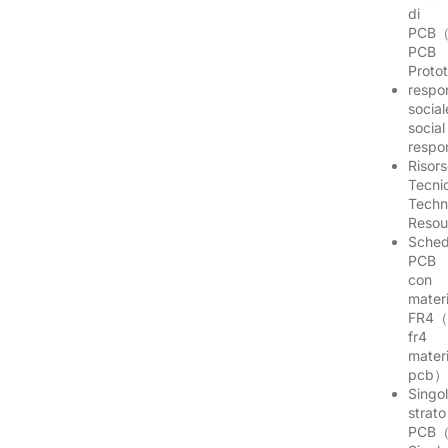
di
PCB（
PCB
Proto
respon
socia
social
respo
Risor
Tecni
Techn
Reso
Sche
PCB
con
mater
FR4（
fr4
materi
pcb
Singo
strato
PCB（