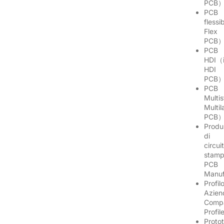
PCB
PCB
flessi
Flex
PCB
PCB
HDI（i
HDI
PCB
PCB
Multis
Multil
PCB
Produ
di
circuit
stamp
PCB
Manuf
Profil
Azien
Comp
Profi
Proto