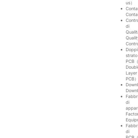
us）
Conta
Cont
Contro
di
Quali
Qualit
Contr
Doppi
strato
PCB（
Doubl
Layer
PCB
Downl
Down
Fabbr
di
appar
Facto
Equi
Fabbr
di
PCB（