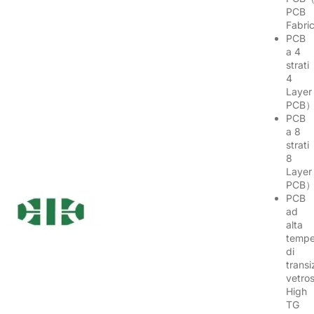
PCB
Fabri
PCB
a 4
strati
4
Layer
PCB
PCB
a 8
strati
8
Layer
PCB
PCB
ad
alta
tempe
di
transi
vetro
High
TG