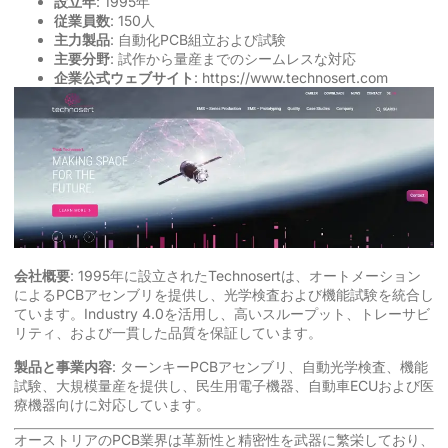
設立年
: 1995年
従業員数
: 150人
主力製品
: 自動化PCB組立および試験
主要分野
: 試作から量産までのシームレスな対応
企業公式ウェブサイト
:
https://www.technosert.com
会社概要
: 1995年に設立されたTechnosertは、オートメーション
によるPCBアセンブリを提供し、光学検査および機能試験を統合し
ています。Industry 4.0を活用し、高いスループット、トレーサビ
リティ、および一貫した品質を保証しています。
製品と事業内容
: ターンキーPCBアセンブリ、自動光学検査、機能
試験、大規模量産を提供し、民生用電子機器、自動車ECUおよび医
療機器向けに対応しています。
オーストリアのPCB業界は革新性と精密性を武器に繁栄しており、