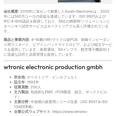
会社概要
: 2010年に深センで創業したSouth-Electronicは、2025
年には500万ユーロの収益を達成しています。ISO 9001および
IPC-A-600認証を取得しており、同社の精密RFソリューションと
ターンキー試作サービスはオーストリアでも高く評価されていま
す。
製品と事業内容
: 4–16層のRF/マイクロ波PCB、制御インピーダン
ス用ラミネート、ビアインパッドマイクロビア、および組立サービ
スを提供しています。衛星通信、5Gインフラ、航空電子機器向け
に迅速な試作と品質管理も提供しています。
wtronic electronic production gmbh
所在地
: オーストリア・ピンカフェルト
設立年
: 1992年
従業員数
: 200人
主力製品
: 包括的なEMS（PCB製造、組立、ボックスビル
ド）
主要分野
: 中規模の産業用シリーズ生産（ISO 9001 & ISO
13485準拠）
企業公式ウェブサイト
:
https://www.wtronic-