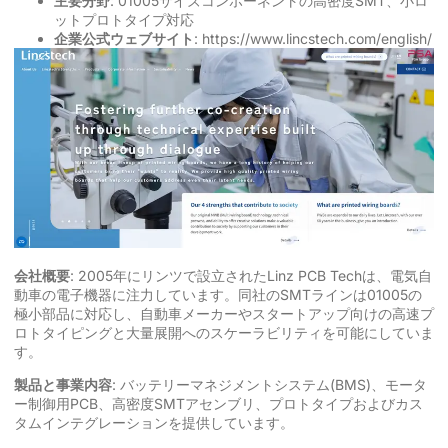
主要分野
: 01005サイズコンポーネントの高密度SMT、小ロ
ットプロトタイプ対応
企業公式ウェブサイト
:
https://www.lincstech.com/english/
会社概要
: 2005年にリンツで設立されたLinz PCB Techは、電気自
動車の電子機器に注力しています。同社のSMTラインは01005の
極小部品に対応し、自動車メーカーやスタートアップ向けの高速プ
ロトタイピングと大量展開へのスケーラビリティを可能にしていま
す。
製品と事業内容
: バッテリーマネジメントシステム(BMS)、モータ
ー制御用PCB、高密度SMTアセンブリ、プロトタイプおよびカス
タムインテグレーションを提供しています。