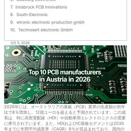
Innsbruck PCB Innovations
South-Electronic
wtronic electronic production gmbh
Technosert electronic GmbH
5月 5, 2026
2026年には、オーストラリアの基板（PCB）業界の生産額が前年
比で8％増加し、12億ユーロを超えると予測されています。この成
長は、特に高密度配線（HDI）や自動車用エレクトロニクスの需要
に牽引されています。また、HDIおよびIC基板セグメントは2030
年までに年間平均成長率（CAGR）9％が見込まれており、国内の