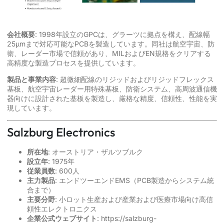
会社概要
: 1998年設立のGPCは、グラーツに拠点を構え、配線幅
25µmまで対応可能なPCBを製造しています。同社は航空宇宙、防
衛、レーダー市場で信頼があり、MILおよびEN規格をクリアする
高精度な製造プロセスを提供しています。
製品と事業内容
: 超微細配線のリジッドおよびリジッドフレックス
基板、航空宇宙レーダー用特殊基板、防衛システム、高周波通信機
器向けに設計された基板を製造し、厳格な精度、信頼性、性能を実
現しています。
Salzburg Electronics
所在地
: オーストリア・ザルツブルク
設立年
: 1975年
従業員数
: 600人
主力製品
: エンドツーエンドEMS（PCB製造からシステム統
合まで）
主要分野
: 小ロット生産および産業および医療市場向け高信
頼性エレクトロニクス
企業公式ウェブサイト
:
https://salzburg-