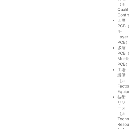
（ja
Qualit
Contr
四層
PCB（
4-
Layer
PCB
多層
PCB（
Multil
PCB
工場
設備
（ja
Facto
Equi
技術
リソ
ース
（ja
Techn
Reso