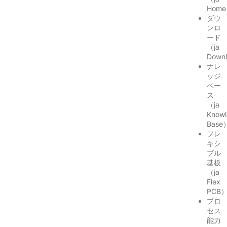
Hom
ダウ
ンロ
ード
（ja
Down
ナレ
ッジ
ベー
ス
（ja
Know
Base
フレ
キシ
ブル
基板
（ja
Flex
PCB
プロ
セス
能力