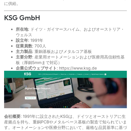
に供給。
KSG GmbH
所在地
: ドイツ・ガイマースハイム、およびオーストリア・
ウェルス
設立年
: 1991年
従業員数
: 700人
主力製品
: 重銅基板およびメタルコア基板
主要分野
: 産業用オートメーションおよび医療用高信頼性基
板（厚銅5mmまで対応）
企業公式ウェブサイト
:
https://www.ksg.de
会社概要
: 1991年に設立されたKSGは、ドイツとオーストリアに生
産拠点を持ち、重銅PCBやメタルベース基板の製造で知られていま
す。オートメーションや医療分野において、厳格な品質基準に基づ