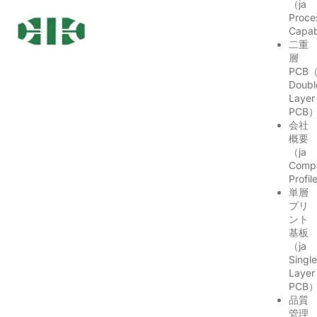
（ja
Proce
Capab
二重
層
PCB（
Doubl
Layer
PCB
会社
概要
（ja
Comp
Profi
単層
プリ
ント
基板
（ja
Singl
Layer
PCB
品質
管理