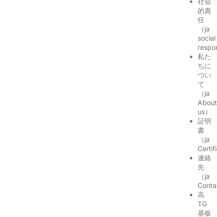
社会
的責
任
（ja
social
respo
私た
ちに
つい
て
（ja
Abou
us）
証明
書
（ja
Certi
連絡
先
（ja
Cont
高
TG
基板