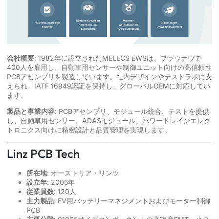
会社概要
: 1982年に設立されたMELECS EWSは、ブラウナウで
400人を雇用し、自動車用センサーや制御ユニット向けの高信頼性
PCBアセンブリを製造しています。社内デザインやテストラボに支
えられ、IATF 16949認証を保持し、グローバルOEMに対応してい
ます。
製品と事業内容
: PCBアセンブリ、モジュール統合、テストを提供
し、自動車用センサー、ADASモジュール、パワートレインエレク
トロニクス向けに精密設計と品質管理を実現します。
Linz PCB Tech
所在地
: オーストリア・リンツ
設立年
: 2005年
従業員数
: 120人
主力製品
: EV用バッテリーマネジメントおよびモーター制御
PCB