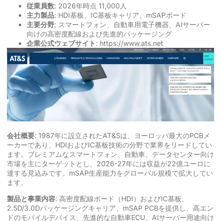
従業員数
: 2026年時点 11,000人
主力製品
: HDI基板、IC基板キャリア、mSAPボード
主要分野
: スマートフォン、自動車用電子機器、AIサーバー
向けの高密度配線および先進的パッケージング
企業公式ウェブサイト
:
https://www.ats.net
会社概要
: 1987年に設立されたAT&Sは、ヨーロッパ最大のPCBメ
ーカーであり、HDIおよびIC基板技術の分野で業界をリードしてい
ます。プレミアムなスマートフォン、自動車、データセンター向け
市場を主にターゲットとし、2026-27年には収益が22億ユーロに
達する見込みです。mSAP生産能力をグローバル規模で拡大してい
ます。
製品と事業内容
: 高密度配線ボード（HDI）およびIC基板、
2.5D/3.0Dパッケージングキャリア、mSAP PCBを提供し、高エン
ドのモバイルデバイス、先進的な自動車ECU、AIサーバー用途向け