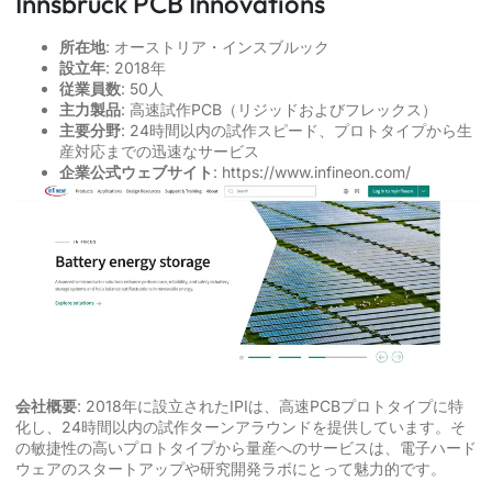
Innsbruck PCB Innovations
所在地
: オーストリア・インスブルック
設立年
: 2018年
従業員数
: 50人
主力製品
: 高速試作PCB（リジッドおよびフレックス）
主要分野
: 24時間以内の試作スピード、プロトタイプから生
産対応までの迅速なサービス
企業公式ウェブサイト
:
https://www.infineon.com/
会社概要
: 2018年に設立されたIPIは、高速PCBプロトタイプに特
化し、24時間以内の試作ターンアラウンドを提供しています。そ
の敏捷性の高いプロトタイプから量産へのサービスは、電子ハード
ウェアのスタートアップや研究開発ラボにとって魅力的です。