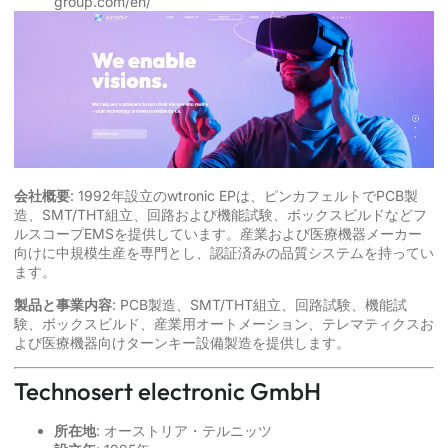
group.com/en/
会社概要
: 1992年設立のwtronic EPは、ピンカフェルトでPCB製
造、SMT/THT組立、回路および機能試験、ボックスビルドなどフ
ルスコープEMSを提供しています。産業および医療機器メーカー
向けに中規模生産を専門とし、認証済みの品質システムを持ってい
ます。
製品と事業内容
: PCB製造、SMT/THT組立、回路試験、機能試
験、ボックスビルド、産業用オートメーション、テレマティクスお
よび医療機器向けターンキー設備製造を提供します。
Technosert electronic GmbH
所在地
: オーストリア・テルニッツ