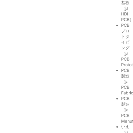
基板
（ja
HDI
PCB
PCB
プロ
トタ
イピ
ング
（ja
PCB
Proto
PCB
製造
（ja
PCB
Fabri
PCB
製造
（ja
PCB
Manuf
いえ
（ja