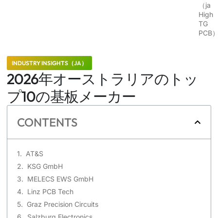
（ja
High
TG
PCB
INDUSTRY INSIGHTS（JA）
2026年オーストラリアのトッ
プ10の基板メーカー
CONTENTS
AT&S
KSG GmbH
MELECS EWS GmbH
Linz PCB Tech
Graz Precision Circuits
Salzburg Electronics