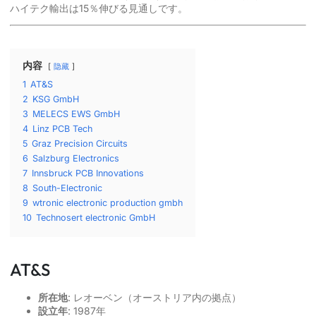
ハイテク輸出は15％伸びる見通しです。
内容
隐藏
1
AT&S
2
KSG GmbH
3
MELECS EWS GmbH
4
Linz PCB Tech
5
Graz Precision Circuits
6
Salzburg Electronics
7
Innsbruck PCB Innovations
8
South-Electronic
9
wtronic electronic production gmbh
10
Technosert electronic GmbH
AT&S
所在地
: レオーベン（オーストリア内の拠点）
設立年
: 1987年