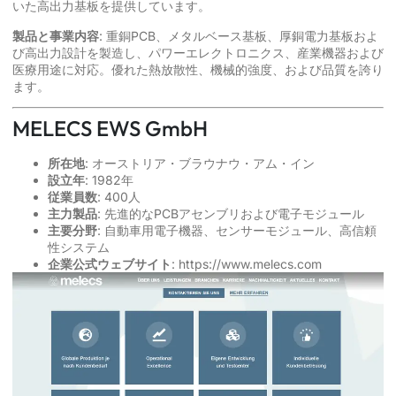
いた高出力基板を提供しています。
製品と事業内容
: 重銅PCB、メタルベース基板、厚銅電力基板およ
び高出力設計を製造し、パワーエレクトロニクス、産業機器および
医療用途に対応。優れた熱放散性、機械的強度、および品質を誇り
ます。
MELECS EWS GmbH
所在地
: オーストリア・ブラウナウ・アム・イン
設立年
: 1982年
従業員数
: 400人
主力製品
: 先進的なPCBアセンブリおよび電子モジュール
主要分野
: 自動車用電子機器、センサーモジュール、高信頼
性システム
企業公式ウェブサイト
:
https://www.melecs.com