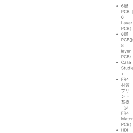
6層
PCB（
6
Layer
PCB
8層
PCB(j
8
layer
PCB)
Case
Studi
）
FR4
材質
プリ
ント
基板
（ja
FR4
Mater
PCB
HDI