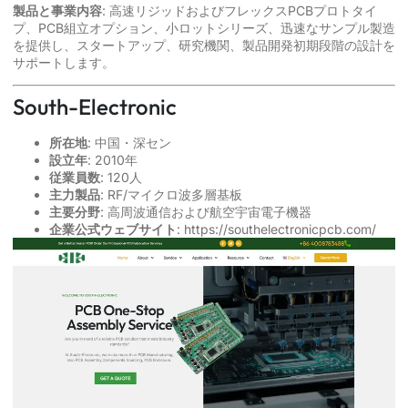
製品と事業内容
: 高速リジッドおよびフレックスPCBプロトタイ
プ、PCB組立オプション、小ロットシリーズ、迅速なサンプル製造
を提供し、スタートアップ、研究機関、製品開発初期段階の設計を
サポートします。
South-Electronic
所在地
: 中国・深セン
設立年
: 2010年
従業員数
: 120人
主力製品
: RF/マイクロ波多層基板
主要分野
: 高周波通信および航空宇宙電子機器
企業公式ウェブサイト
:
https://southelectronicpcb.com/