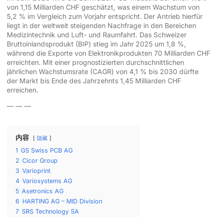
von 1,15 Milliarden CHF geschätzt, was einem Wachstum von
5,2 % im Vergleich zum Vorjahr entspricht. Der Antrieb hierfür
liegt in der weltweit steigenden Nachfrage in den Bereichen
Medizintechnik und Luft- und Raumfahrt. Das Schweizer
Bruttoinlandsprodukt (BIP) stieg im Jahr 2025 um 1,8 %,
während die Exporte von Elektronikprodukten 70 Milliarden CHF
erreichten. Mit einer prognostizierten durchschnittlichen
jährlichen Wachstumsrate (CAGR) von 4,1 % bis 2030 dürfte
der Markt bis Ende des Jahrzehnts 1,45 Milliarden CHF
erreichen.
— — —
内容
隐藏
1
GS Swiss PCB AG
2
Cicor Group
3
Varioprint
4
Variosystems AG
5
Asetronics AG
6
HARTING AG – MID Division
7
SRS Technology SA