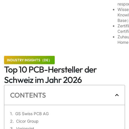
respo
Wiss
Know
Base
Zerti
Certi
Zuha
Hom
INDUSTRY INSIGHTS（DE）
Top 10 PCB-Hersteller der
Schweiz im Jahr 2026
CONTENTS
GS Swiss PCB AG
Cicor Group
Varioprint