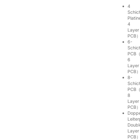
4
Schic
Plati
4
Layer
PCB
6-
Schic
PCB（
6
Layer
PCB
8-
Schic
PCB（
8
Layer
PCB
Doppe
Leite
Doubl
Layer
PCB