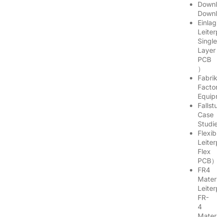
Down
Down
Einlag
Leite
Singl
Layer
PCB
）
Fabri
Facto
Equi
Falls
Case
Studi
Flexib
Leite
Flex
PCB
FR4
Materi
Leite
FR-
4
Mater