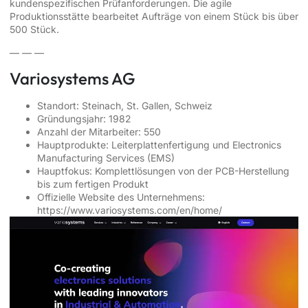
kundenspezifischen Prüfanforderungen. Die agile
Produktionsstätte bearbeitet Aufträge von einem Stück bis über
500 Stück.
— — —
Variosystems AG
Standort: Steinach, St. Gallen, Schweiz
Gründungsjahr: 1982
Anzahl der Mitarbeiter: 550
Hauptprodukte: Leiterplattenfertigung und Electronics
Manufacturing Services (EMS)
Hauptfokus: Komplettlösungen von der PCB-Herstellung
bis zum fertigen Produkt
Offizielle Website des Unternehmens:
https://www.variosystems.com/en/home/