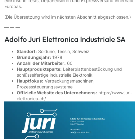
elektrische Tests, Depanelisieren und Expressversand innerhalb
Europas.
(Die Übersetzung wird im nächsten Abschnitt abgeschlossen.)
— — —
Adolfo Juri Elettronica Industriale SA
Standort:
Solduno, Tessin, Schweiz
Gründungsjahr:
1978
Anzahl der Mitarbeiter:
60
Hauptproduktsparte:
Leiterplattenbestückung und
schlüsselfertige industrielle Elektronik
Hauptfokus:
Verpackungsmaschinen,
Prozesssteuerungssysteme
Offizielle Website des Unternehmens:
https://www.juri-
elettronica.ch/