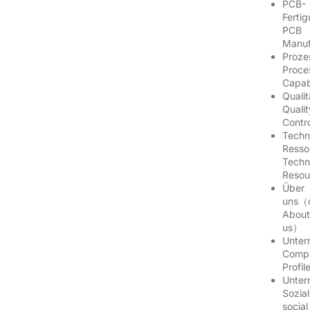
PCB-
Ferti
PCB
Manuf
Proze
Proce
Capab
Quali
Qualit
Contr
Techn
Ress
Techn
Reso
Über
uns（
Abou
us）
Unter
Comp
Profi
Unter
Sozia
social