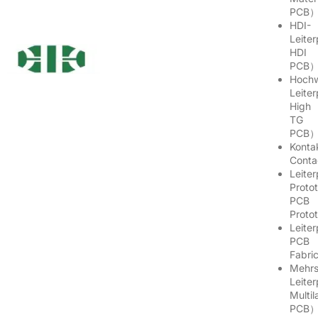
PCB
HDI-
Leite
HDI
PCB
Hochw
Leite
High
TG
PCB
Kont
Cont
Leiter
Prot
PCB
Proto
Leite
PCB
Fabri
Mehrs
Leite
Multil
PCB