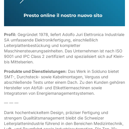
Profil:
Gegründet 1978, liefert Adolfo Juri Elettronica Industriale
SA umfassende Elektronikfertigung, einschließlich
Leiterplattenbestückung und kompletter
Maschinensteuerungseinheiten. Das Unternehmen ist nach ISO
9001 und IPC Class 2 zertifiziert und spezialisiert sich auf Klein-
bis Mittelserien.
Produkte und Dienstleistungen:
Das Werk in Solduno bietet
SMT-, Durchsteck- sowie Kabelmontagen, Verguss und
abschließende Tests unter einem Dach. Zu den Kunden gehören
Hersteller von Abfüll- und Etikettiermaschinen sowie
Integratoren von Energiemanagementsystemen.
— — —
Dank hochentwickeltem Design, präziser Fertigung und
strengem Qualitätsmanagement bleibt die Schweizer
Leiterplattenindustrie führend in den Bereichen Medizintechnik,
Luft- und Raumfahrt sowie Industrieautomation. Die Top-10-