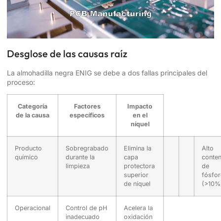
Desglose de las causas raíz
La almohadilla negra ENIG se debe a dos fallas principales del
proceso:
Categoría
Factores
Impacto
de la causa
específicos
en el
níquel
Producto
Sobregrabado
Elimina la
Alto
químico
durante la
capa
conte
limpieza
protectora
de
superior
fósfo
de níquel
(>10%
Operacional
Control de pH
Acelera la
inadecuado
oxidación