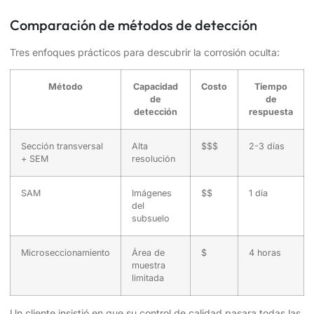
Comparación de métodos de detección
Tres enfoques prácticos para descubrir la corrosión oculta:
Método
Capacidad
Costo
Tiempo
de
de
detección
respuesta
Sección transversal
Alta
$$$
2-3 días
+ SEM
resolución
SAM
Imágenes
$$
1 día
del
subsuelo
Microseccionamiento
Área de
$
4 horas
muestra
limitada
Un cliente insistió en que su control de calidad pasara todas las