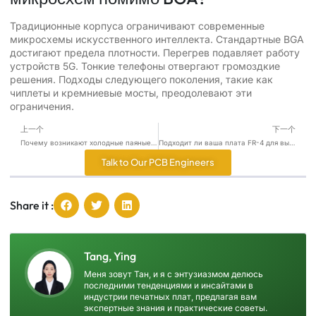
Традиционные корпуса ограничивают современные
микросхемы искусственного интеллекта. Стандартные BGA
достигают предела плотности. Перегрев подавляет работу
устройств 5G. Тонкие телефоны отвергают громоздкие
решения. Подходы следующего поколения, такие как
чиплеты и кремниевые мосты, преодолевают эти
ограничения.
上一个
下一个
Почему возникают холодные паяные соединения?
Подходит ли ваша плата FR-4 для высокоскоростных сигналов?
Talk to Our PCB Engineers
Share it :
Tang, Ying
Меня зовут Тан, и я с энтузиазмом делюсь
последними тенденциями и инсайтами в
индустрии печатных плат, предлагая вам
экспертные знания и практические советы.