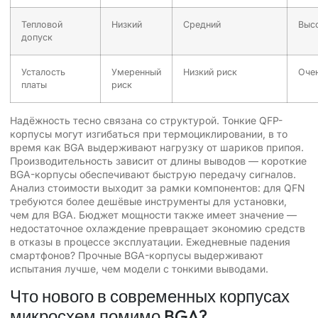
Тепловой
Низкий
Средний
Выс
допуск
Усталость
Умеренный
Низкий риск
Очен
платы
риск
Надёжность тесно связана со структурой. Тонкие QFP-
корпусы могут изгибаться при термоциклировании, в то
время как BGA выдерживают нагрузку от шариков припоя.
Производительность зависит от длины выводов — короткие
BGA-корпусы обеспечивают быструю передачу сигналов.
Анализ стоимости выходит за рамки компонентов: для QFN
требуются более дешёвые инструменты для установки,
чем для BGA. Бюджет мощности также имеет значение —
недостаточное охлаждение превращает экономию средств
в отказы в процессе эксплуатации. Ежедневные падения
смартфонов? Прочные BGA-корпусы выдерживают
испытания лучше, чем модели с тонкими выводами.
Что нового в современных корпусах
микросхем помимо BGA?