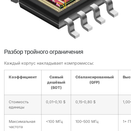
Разбор тройного ограничения
Каждый корпус накладывает компромиссы:
Коэффициент
Самый
Сбалансированный
Выс
дешёвый
(QFP)
(SOT)
Стоимость
0,01–0,10 $
0,15–0,80 $
1,00
единицы
Максимальная
<100 МГц
100–500 МГц
1+ Г
частота