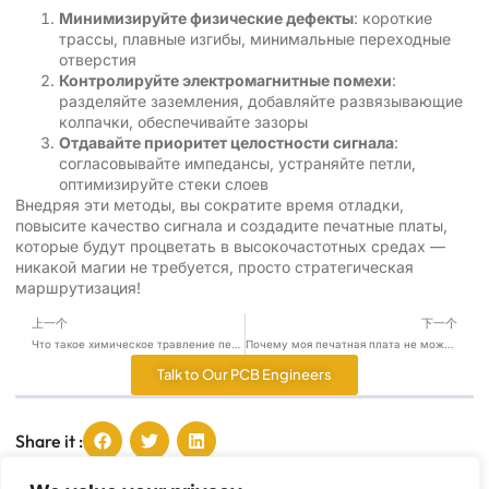
Минимизируйте физические дефекты
: короткие
трассы, плавные изгибы, минимальные переходные
отверстия
Контролируйте электромагнитные помехи
:
разделяйте заземления, добавляйте развязывающие
колпачки, обеспечивайте зазоры
Отдавайте приоритет целостности сигнала
:
согласовывайте импедансы, устраняйте петли,
оптимизируйте стеки слоев
Внедряя эти методы, вы сократите время отладки,
повысите качество сигнала и создадите печатные платы,
которые будут процветать в высокочастотных средах —
никакой магии не требуется, просто стратегическая
маршрутизация!
上一个
下一个
Что такое химическое травление печатных плат?
Почему моя печатная плата не может просто оставаться холодной?
Talk to Our PCB Engineers
Share it :