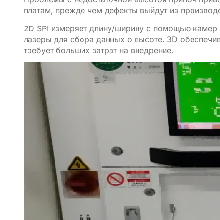
платам, прежде чем дефекты выйдут из производс
2D SPI измеряет длину/ширину с помощью камер в
лазеры для сбора данных о высоте. 3D обеспеч
требует больших затрат на внедрение.