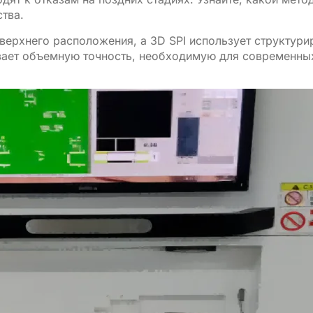
тва.
ерхнего расположения, а 3D SPI использует структури
ивает объемную точность, необходимую для современны