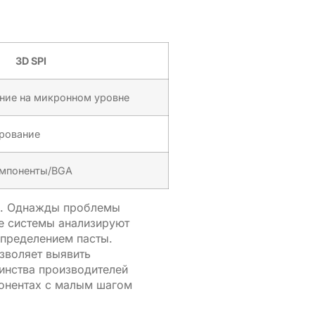
3D SPI
ние на микронном уровне
рование
омпоненты/BGA
ой. Однажды проблемы
е системы анализируют
спределением пасты.
зволяет выявить
инства производителей
онентах с малым шагом