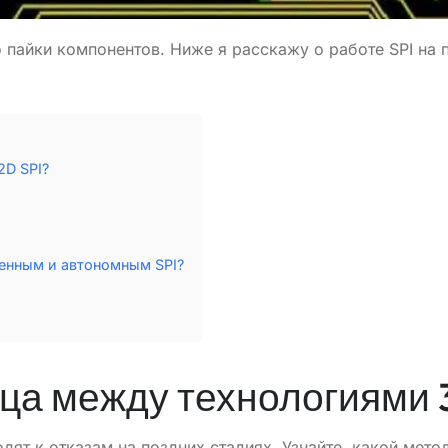
 пайки компонентов. Ниже я расскажу о работе SPI на 
2D SPI?
енным и автономным SPI?
ца между технологиями 3
ят к отказам на поздних стадиях. Узнайте, какой мет