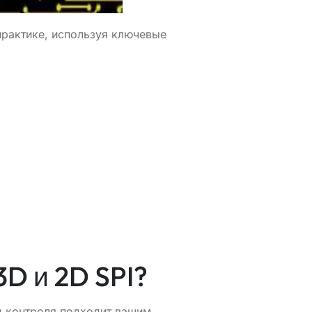
практике, используя ключевые
D и 2D SPI?
од контроля подходит вашим