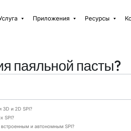
Услуга
Приложения
Ресурсы
К
ия паяльной пасты?
 3D и 2D SPI?
х SPI?
 встроенным и автономным SPI?