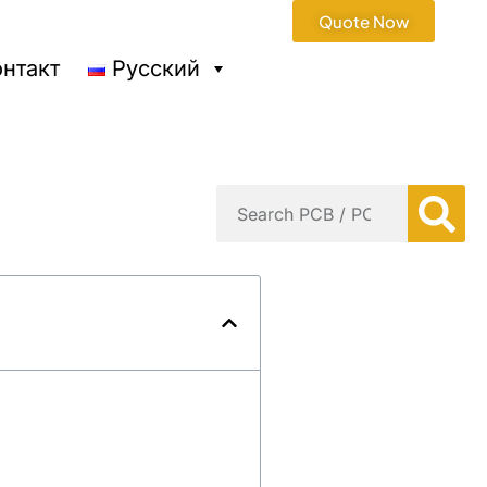
Quote Now
онтакт
Русский