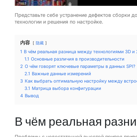
Представьте себе устранение дефектов сборки до
технологии и решения по настройке.
内容
隐藏
1
В чём реальная разница между технологиями 3D и 
1.1
Основные различия в производительности
2
О чём говорят ключевые параметры в данных SPI?
2.1
Важные данные измерений
3
Как выбрать оптимальную настройку между встро
3.1
Матрица выбора конфигурации
4
Вывод
В чём реальная разни
Проблемы с недостаточной высотой припоя привод